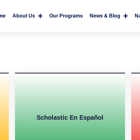
me
About Us
Our Programs
News & Blog
N
Scholastic En Español