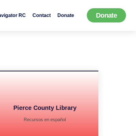
Donate
avigator RC
Contact
Donate
Pierce County Library
Recursos en español